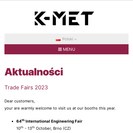
Polski
MENU
Aktualności
Trade Fairs 2023
Dear customers,
your are warmly welcome to visit us at our booths this year.
th
64
International Engineering Fair
th
th
10
- 13
October, Brno (CZ)