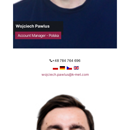
Wojciech Pawlus
Account Manager - Polska
+48 784 764 696
wojciech.pawlus@k-met.com