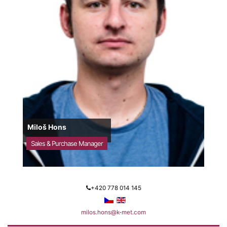
Miloš Hons
Sales & Purchase Manager
+420 778 014 145
milos.hons@k-met.com